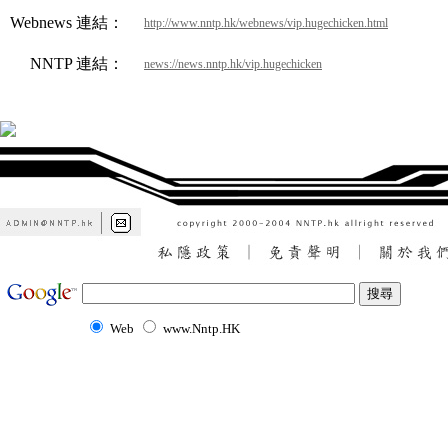
Webnews 連結：
http://www.nntp.hk/webnews/vip.hugechicken.html
NNTP 連結：
news://news.nntp.hk/vip.hugechicken
Web
www.Nntp.HK