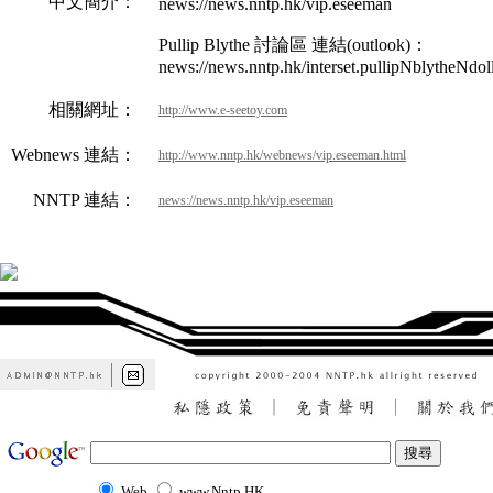
中文簡介：
news://news.nntp.hk/vip.eseeman
Pullip Blythe 討論區 連結(outlook)：
news://news.nntp.hk/interset.pullipNblytheNdol
相關網址：
http://www.e-seetoy.com
Webnews 連結：
http://www.nntp.hk/webnews/vip.eseeman.html
NNTP 連結：
news://news.nntp.hk/vip.eseeman
Web
www.Nntp.HK