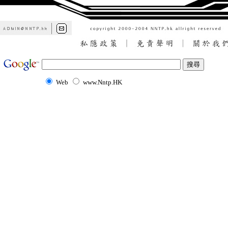
Web
www.Nntp.HK