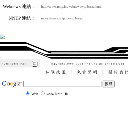
Webnews 連結：
http://www.nntp.hk/webnews/vip.bread.html
NNTP 連結：
news://news.nntp.hk/vip.bread
Web
www.Nntp.HK