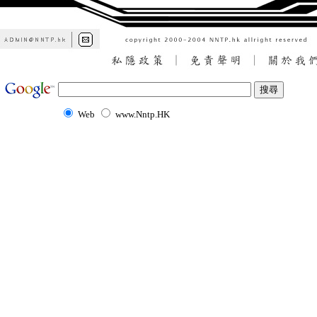
Web
www.Nntp.HK