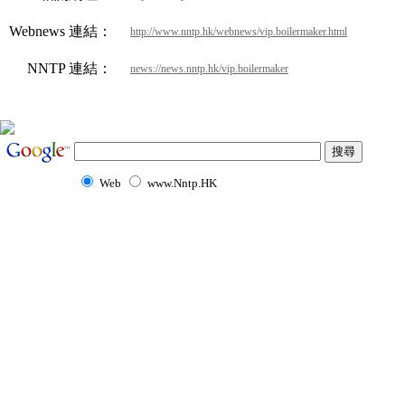
Webnews 連結：
http://www.nntp.hk/webnews/vip.boilermaker.html
NNTP 連結：
news://news.nntp.hk/vip.boilermaker
Web
www.Nntp.HK