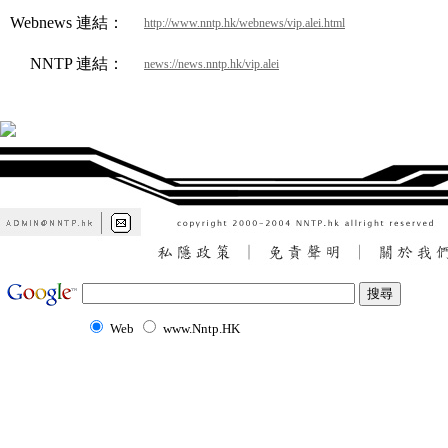
Webnews 連結：
http://www.nntp.hk/webnews/vip.alei.html
NNTP 連結：
news://news.nntp.hk/vip.alei
Web
www.Nntp.HK