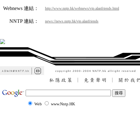
Webnews 連結：
http://www.nntp.hk/webnews/vip.alanfriends.html
NNTP 連結：
news://news.nntp.hk/vip.alanfriends
Web
www.Nntp.HK