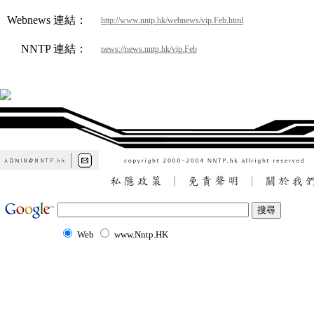
Webnews 連結：
http://www.nntp.hk/webnews/vip.Feb.html
NNTP 連結：
news://news.nntp.hk/vip.Feb
Web
www.Nntp.HK