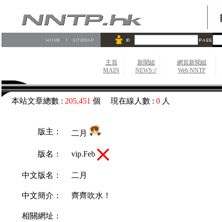
主頁
新聞組
網頁新聞組
MAIN
NEWS://
Web NNTP
本站文章總數 :
205,451
個 現在線人數 :
0
人
版主：
二月
vip.Feb
版名：
中文版名：
二月
中文簡介：
齊齊吹水！
相關網址：