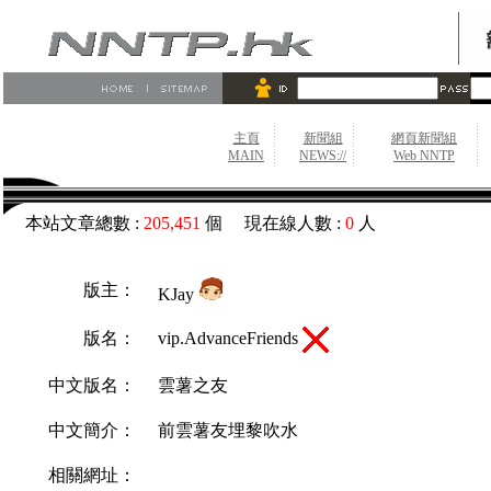
主頁
新聞組
網頁新聞組
MAIN
NEWS://
Web NNTP
本站文章總數 :
205,451
個 現在線人數 :
0
人
版主：
KJay
vip.AdvanceFriends
版名：
中文版名：
雲薯之友
中文簡介：
前雲薯友埋黎吹水
相關網址：