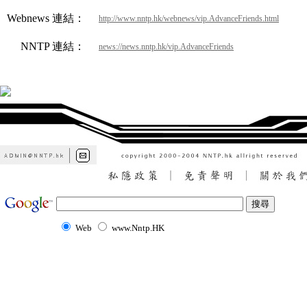
Webnews 連結：
http://www.nntp.hk/webnews/vip.AdvanceFriends.html
NNTP 連結：
news://news.nntp.hk/vip.AdvanceFriends
Web
www.Nntp.HK