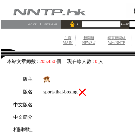
主頁
新聞組
網頁新聞組
MAIN
NEWS://
Web NNTP
本站文章總數 :
205,450
個 現在線人數 :
0
人
版主：
sports.thai-boxing
版名：
中文版名：
中文簡介：
相關網址：