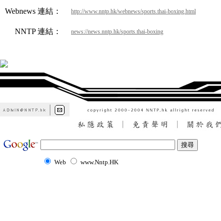
Webnews 連結：
http://www.nntp.hk/webnews/sports.thai-boxing.html
NNTP 連結：
news://news.nntp.hk/sports.thai-boxing
Web
www.Nntp.HK