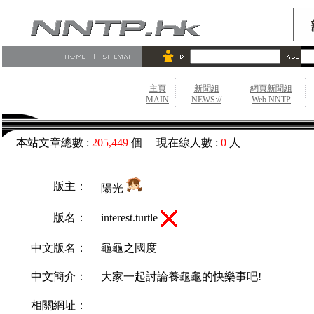
主頁
新聞組
網頁新聞組
MAIN
NEWS://
Web NNTP
本站文章總數 :
205,449
個 現在線人數 :
0
人
版主：
陽光
interest.turtle
版名：
中文版名：
龜龜之國度
中文簡介：
大家一起討論養龜龜的快樂事吧!
相關網址：