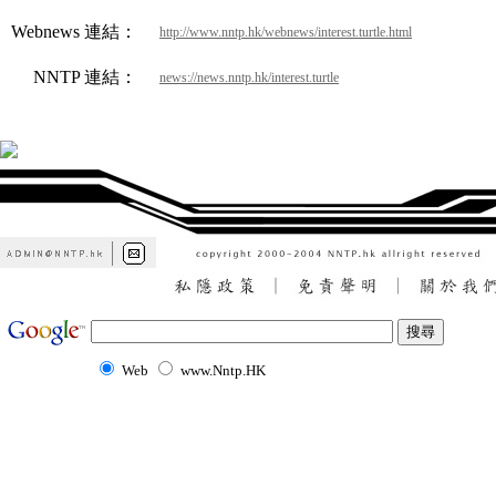
Webnews 連結：
http://www.nntp.hk/webnews/interest.turtle.html
NNTP 連結：
news://news.nntp.hk/interest.turtle
Web
www.Nntp.HK