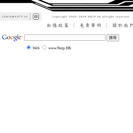
Web
www.Nntp.HK