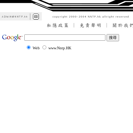
Web
www.Nntp.HK