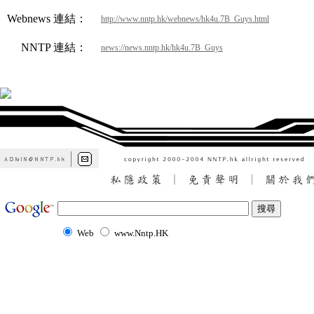
Webnews 連結：
http://www.nntp.hk/webnews/hk4u.7B_Guys.html
NNTP 連結：
news://news.nntp.hk/hk4u.7B_Guys
Web
www.Nntp.HK