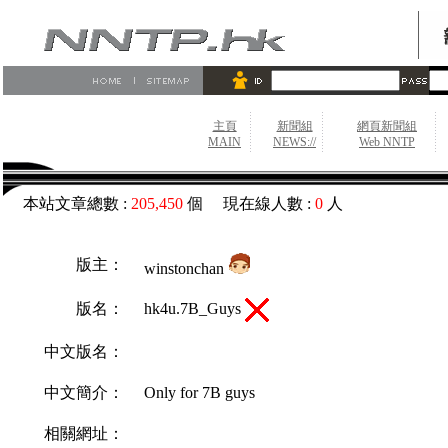
主頁
新聞組
網頁新聞組
MAIN
NEWS://
Web NNTP
本站文章總數 :
205,450
個 現在線人數 :
0
人
版主：
winstonchan
hk4u.7B_Guys
版名：
中文版名：
中文簡介：
Only for 7B guys
相關網址：