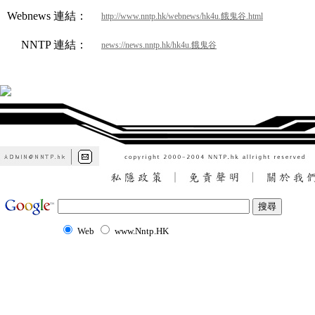
Webnews 連結：
http://www.nntp.hk/webnews/hk4u.餓鬼谷.html
NNTP 連結：
news://news.nntp.hk/hk4u.餓鬼谷
Web
www.Nntp.HK