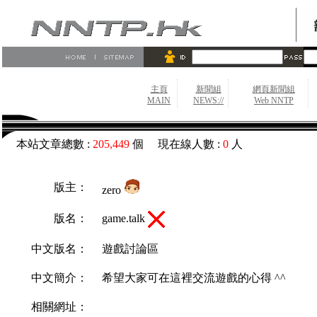
主頁
新聞組
網頁新聞組
MAIN
NEWS://
Web NNTP
本站文章總數 :
205,449
個 現在線人數 :
0
人
版主：
zero
game.talk
版名：
中文版名：
遊戲討論區
中文簡介：
希望大家可在這裡交流遊戲的心得 ^^
相關網址：