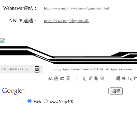
Webnews 連結：
http://www.nntp.hk/webnews/game.talk.html
NNTP 連結：
news://news.nntp.hk/game.talk
Web
www.Nntp.HK