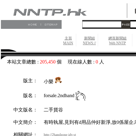
主頁
新聞組
網頁新聞組
MAIN
NEWS://
Web NNTP
本站文章總數 :
205,450
個 現在線人數 :
0
人
版主：
小樂
forsale.2ndhand
版名：
中文版名：
二手貨谷
中文簡介：
有時執屋,見到有d用品仲好新淨,放0係屋企,
相關網址：
http://2handzone.idv.st