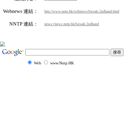
Webnews 連結：
http://www.nntp.hk/webnews/forsale.2ndhand.html
NNTP 連結：
news://news.nntp.hk/forsale.2ndhand
Web
www.Nntp.HK