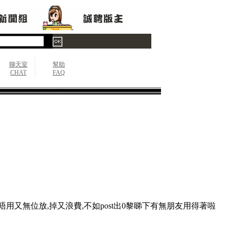
聊天室
幫助
CHAT
FAQ
唔用又無位放,掉又浪費,不如post出0黎睇下有無朋友用得著啦