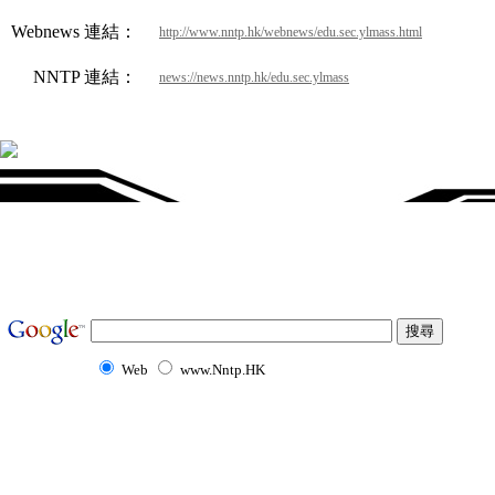
Webnews 連結：
http://www.nntp.hk/webnews/edu.sec.ylmass.html
NNTP 連結：
news://news.nntp.hk/edu.sec.ylmass
Web
www.Nntp.HK