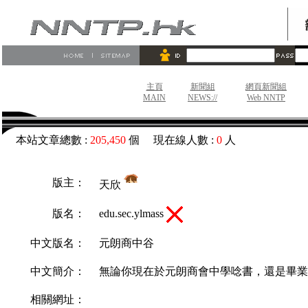
主頁
新聞組
網頁新聞組
MAIN
NEWS://
Web NNTP
本站文章總數 :
205,450
個 現在線人數 :
0
人
版主：
天欣
edu.sec.ylmass
版名：
中文版名：
元朗商中谷
中文簡介：
無論你現在於元朗商會中學唸書，還是畢業
相關網址：