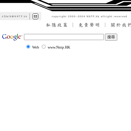
Web
www.Nntp.HK