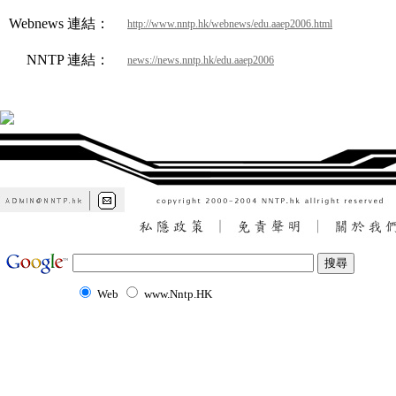
Webnews 連結：
http://www.nntp.hk/webnews/edu.aaep2006.html
NNTP 連結：
news://news.nntp.hk/edu.aaep2006
Web
www.Nntp.HK