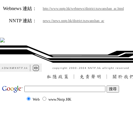
Webnews 連結：
http://www.nntp.hk/webnews/district.tszwanshan_ac.html
NNTP 連結：
news://news.nntp.hk/district.tszwanshan_ac
Web
www.Nntp.HK