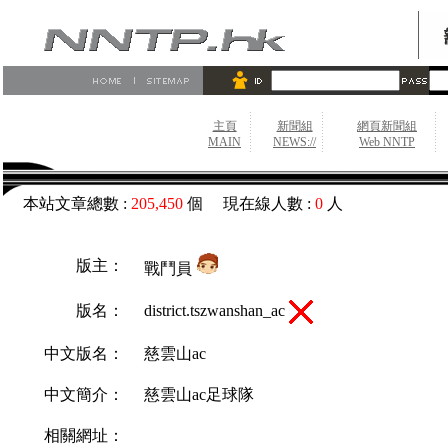
主頁
新聞組
網頁新聞組
MAIN
NEWS://
Web NNTP
本站文章總數 :
205,450
個 現在線人數 :
0
人
版主：
戰鬥員
district.tszwanshan_ac
版名：
中文版名：
慈雲山ac
中文簡介：
慈雲山ac足球隊
相關網址：