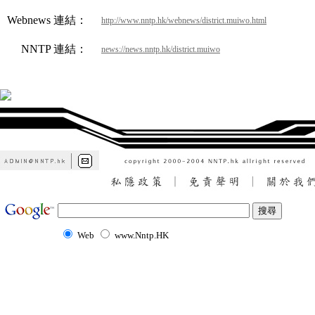
Webnews 連結：
http://www.nntp.hk/webnews/district.muiwo.html
NNTP 連結：
news://news.nntp.hk/district.muiwo
Web
www.Nntp.HK