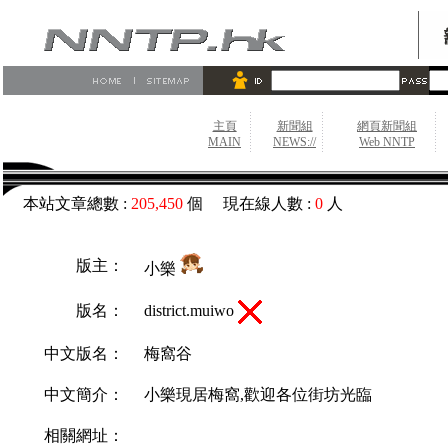
主頁
新聞組
網頁新聞組
MAIN
NEWS://
Web NNTP
本站文章總數 :
205,450
個 現在線人數 :
0
人
版主：
小樂
district.muiwo
版名：
中文版名：
梅窩谷
中文簡介：
小樂現居梅窩,歡迎各位街坊光臨
相關網址：