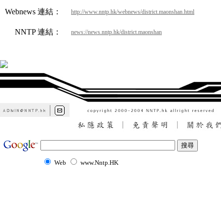
Webnews 連結：
http://www.nntp.hk/webnews/district.maonshan.html
NNTP 連結：
news://news.nntp.hk/district.maonshan
Web
www.Nntp.HK