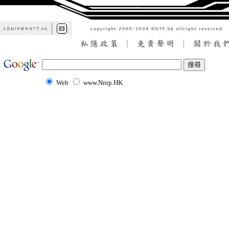
Web
www.Nntp.HK