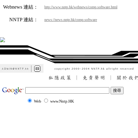
Webnews 連結：
http://www.nntp.hk/webnews/comp.software.html
NNTP 連結：
news://news.nntp.hk/comp.software
Web
www.Nntp.HK