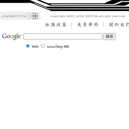
Web
www.Nntp.HK