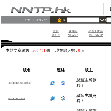
主頁
新聞組
網頁新聞組
MAIN
NEWS://
Web NNTP
本站文章總數 :
205,451
個 現在線人數 :
0
人
版名
連結
版主
請版主填資
ourhome.basketball
料！
請版主填資
ourhome.bubi
料！
請版主填資