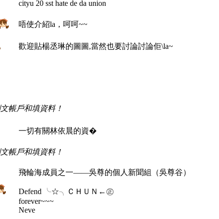
cityu 20 sst hate de da union
唔使介紹la，呵呵~~
歡迎貼楊丞琳的圖圖,當然也要討論討論佢\la~
！
！
刪文帳戶和填資料！
一切有關林依晨的資�
刪文帳戶和填資料！
飛輪海成員之一——吳尊的個人新聞組（吳尊谷）
Defend ╰☆╮ＣＨＵＮ←㊣
forever~~~
Neve