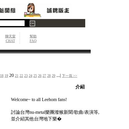
聊天室
幫助
CHAT
FAQ
20
...|
18
19
21
22
23
24
25
26
27
28
29
下一頁 >>
介紹
Welcome~ to all Leehom fans!
討論台灣nu-metal樂團潑猴新聞/歌曲/表演等,
並介紹其他台灣地下樂�