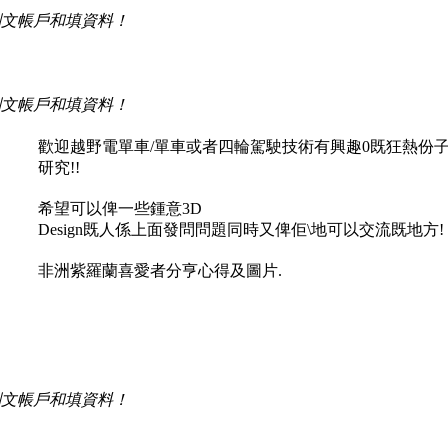
刪文帳戶和填資料！
！
刪文帳戶和填資料！
歡迎越野電單車/單車或者四輪駕駛技術有興趣0既狂熱份子
研究!!
希望可以俾一些鍾意3D
Design既人係上面發問問題同時又俾佢\地可以交流既地方!
非洲紫羅蘭喜愛者分亨心得及圖片.
！
刪文帳戶和填資料！
！