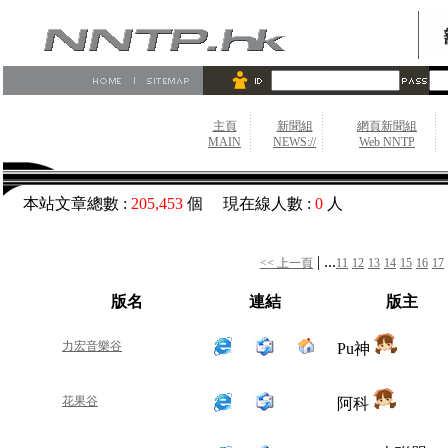
主頁
新聞組
網頁新聞組
MAIN
NEWS://
Web NNTP
本站文章總數 :
205,453
個 現在線人數 :
0
人
| ...
<< 上一頁
11
12
13
14
15
16
17
版名
連結
版主
力宏音樂谷
Pu神
花果谷
阿科