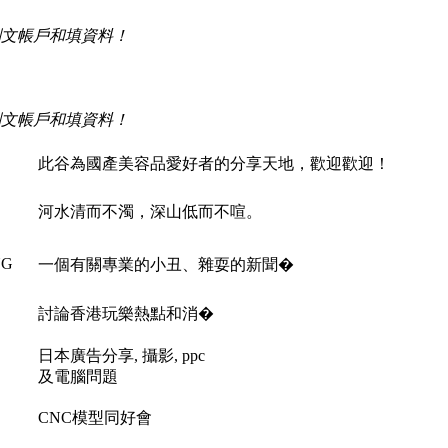
刪文帳戶和填資料！
！
刪文帳戶和填資料！
此谷為國產美容品愛好者的分享天地，歡迎歡迎！
河水清而不濁，深山低而不喧。
NG
一個有關專業的小丑、雜耍的新聞�
討論香港玩樂熱點和消�
日本廣告分享, 攝影, ppc
及電腦問題
CNC模型同好會